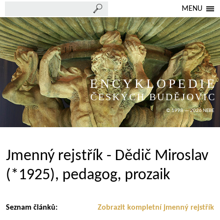
MENU
ENCYKLOPEDIE
ČESKÝCH BUDĚJOVIC
© 1998 — 2026 NEBE
Jmenný rejstřík - Dědič Miroslav
(*1925), pedagog, prozaik
Seznam článků:
Zobrazit kompletní jmenný rejstřík