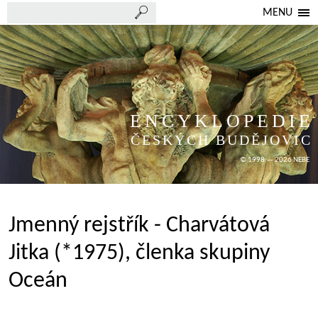
MENU
ENCYKLOPEDIE
ČESKÝCH BUDĚJOVIC
© 1998 — 2026 NEBE
Jmenný rejstřík - Charvátová
Jitka (*1975), členka skupiny
Oceán