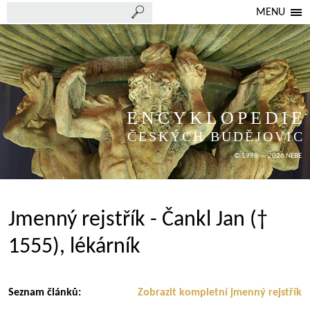
MENU
ENCYKLOPEDIE
ČESKÝCH BUDĚJOVIC
© 1998 — 2026 NEBE
Jmenný rejstřík - Čankl Jan (†
1555), lékárník
Seznam článků:
Zobrazit kompletní jmenný rejstřík