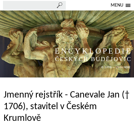
MENU
ENCYKLOPEDIE
ČESKÝCH BUDĚJOVIC
© 1998 — 2026 NEBE
Jmenný rejstřík - Canevale Jan (†
1706), stavitel v Českém
Krumlově