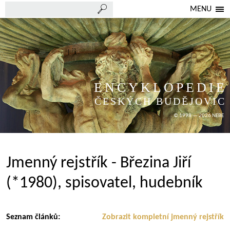
MENU
ENCYKLOPEDIE
ČESKÝCH BUDĚJOVIC
© 1998 — 2026 NEBE
Jmenný rejstřík - Březina Jiří
(*1980), spisovatel, hudebník
Seznam článků:
Zobrazit kompletní jmenný rejstřík