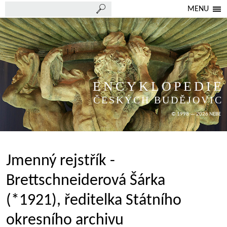
MENU
ENCYKLOPEDIE
ČESKÝCH BUDĚJOVIC
© 1998 — 2026 NEBE
Jmenný rejstřík -
Brettschneiderová Šárka
(*1921), ředitelka Státního
okresního archivu