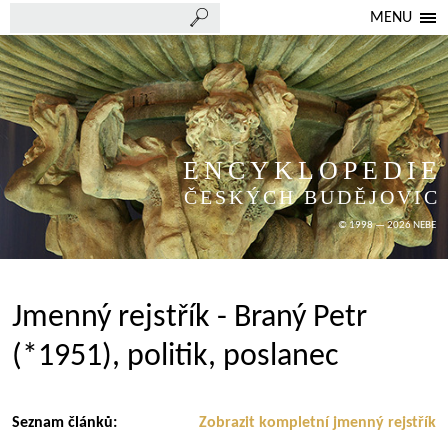
MENU
ENCYKLOPEDIE
ČESKÝCH BUDĚJOVIC
© 1998 — 2026 NEBE
Jmenný rejstřík - Braný Petr
(*1951), politik, poslanec
Seznam článků:
Zobrazit kompletní jmenný rejstřík