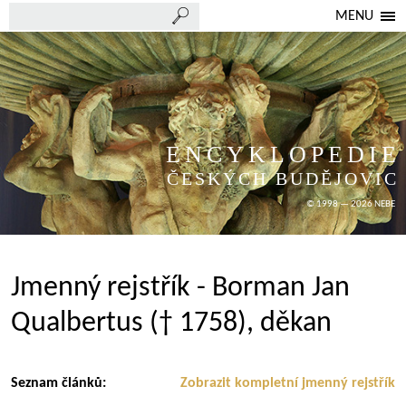
MENU
ENCYKLOPEDIE
ČESKÝCH BUDĚJOVIC
© 1998 — 2026 NEBE
Jmenný rejstřík - Borman Jan
Qualbertus († 1758), děkan
Seznam článků:
Zobrazit kompletní jmenný rejstřík