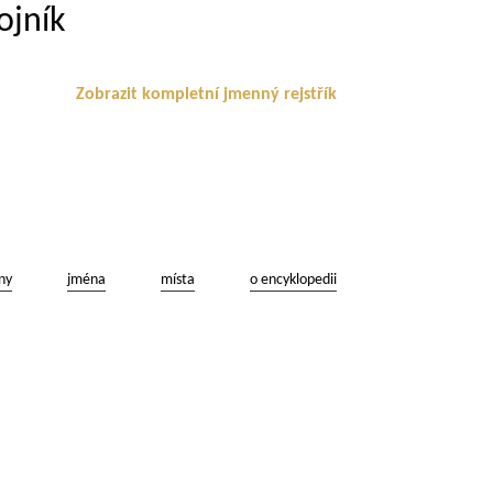
ojník
Zobrazit kompletní jmenný rejstřík
ny
jména
místa
o encyklopedii