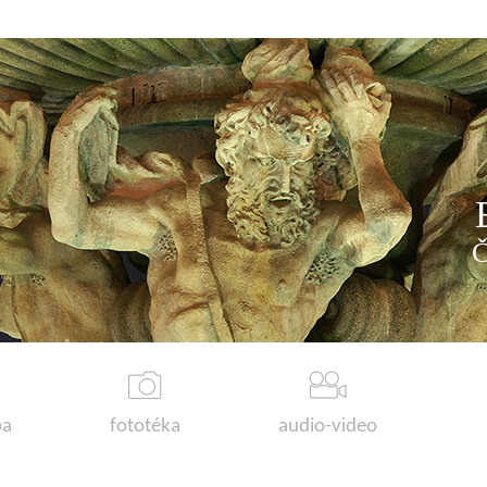
a
fototéka
audio-video