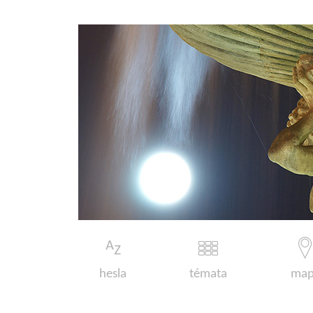
hesla
témata
map