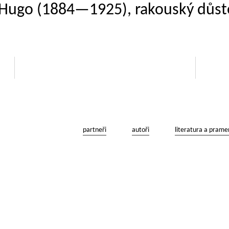
a Hugo (1884—1925), rakouský důst
partneři
autoři
literatura a prame