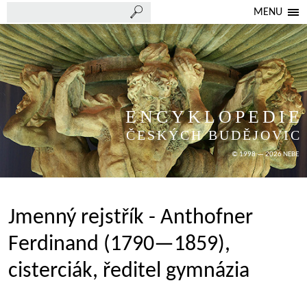
MENU
ENCYKLOPEDIE
ČESKÝCH BUDĚJOVIC
© 1998 — 2026 NEBE
Jmenný rejstřík - Anthofner
Ferdinand (1790—1859),
cisterciák, ředitel gymnázia