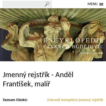
MENU
ENCYKLOPEDIE
ČESKÝCH BUDĚJOVIC
© 1998 — 2026 NEBE
Jmenný rejstřík - Anděl
František, malíř
Seznam článků:
Zobrazit kompletní jmenný rejstřík