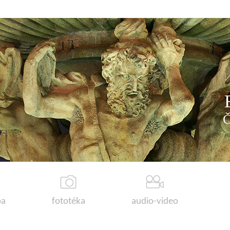
a
fototéka
audio-video