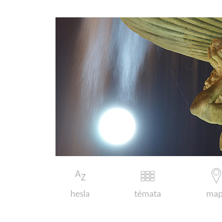
hesla
témata
map