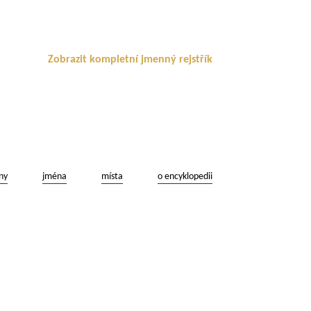
Zobrazit kompletní jmenný rejstřík
ny
jména
místa
o encyklopedii