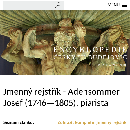
MENU
ENCYKLOPEDIE
ČESKÝCH BUDĚJOVIC
© 1998 — 2026 NEBE
Jmenný rejstřík - Adensommer
Josef (1746—1805), piarista
Seznam článků:
Zobrazit kompletní jmenný rejstřík