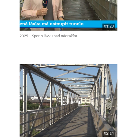
01:23
2025 – Spor o lávku nad nádražím
02:14