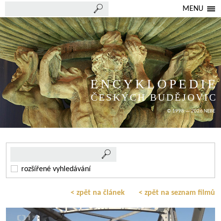
MENU
ENCYKLOPEDIE
ČESKÝCH BUDĚJOVIC
© 1998 — 2026 NEBE
rozšířené vyhledávání
< zpět na článek
< zpět na seznam filmů