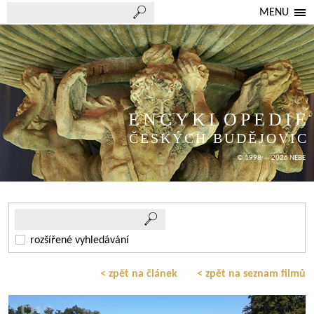
MENU
ENCYKLOPEDIE
ČESKÝCH BUDĚJOVIC
© 1998 — 2026 NEBE
rozšířené vyhledávání
< zpět na článek
< zpět na seznam filmů