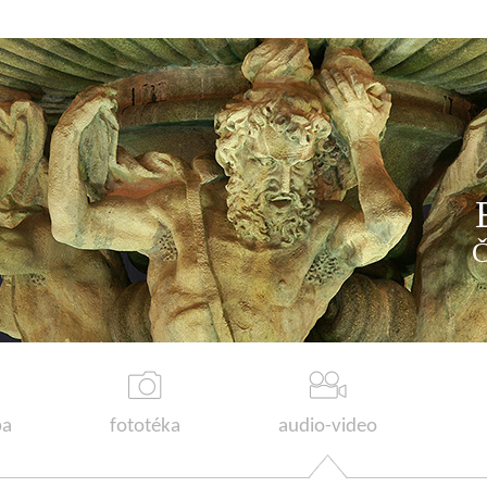
a
fototéka
audio-video