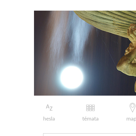
hesla
témata
map