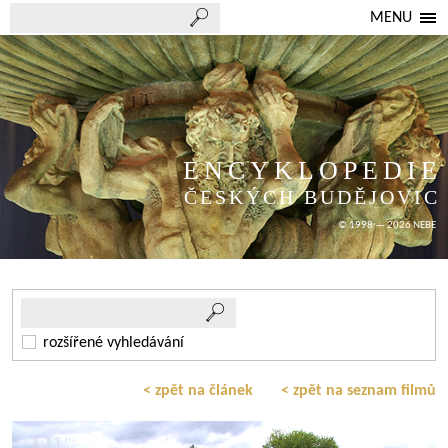
MENU
ENCYKLOPEDIE
ČESKÝCH BUDĚJOVIC
© 1998 — 2026 NEBE
rozšířené vyhledávání
< zpět na článek
< zpět na seznam filmů