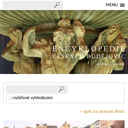
MENU
ENCYKLOPEDIE
ČESKÝCH BUDĚJOVIC
© 1998 — 2026 NEBE
rozšířené vyhledávání
< zpět na seznam filmů