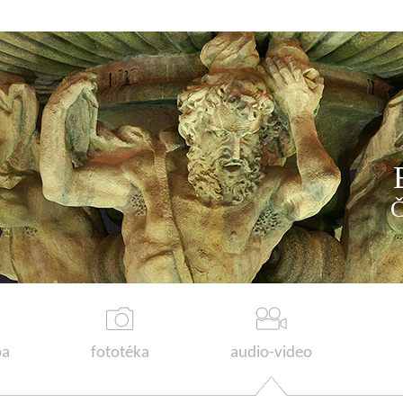
a
fototéka
audio-video