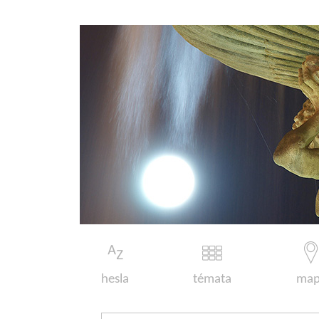
hesla
témata
map