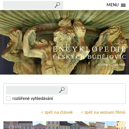
MENU
ENCYKLOPEDIE
ČESKÝCH BUDĚJOVIC
© 1998 — 2026 NEBE
rozšířené vyhledávání
< zpět na článek
< zpět na seznam filmů