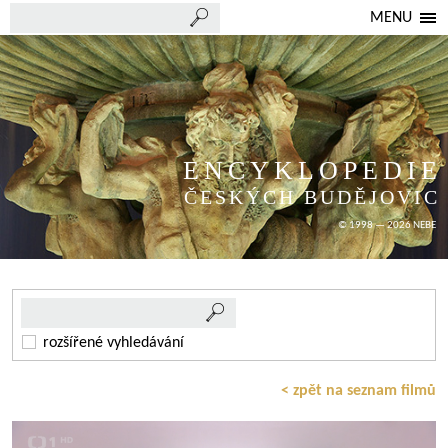
MENU
ENCYKLOPEDIE
ČESKÝCH BUDĚJOVIC
© 1998 — 2026 NEBE
rozšířené vyhledávání
< zpět na seznam filmů