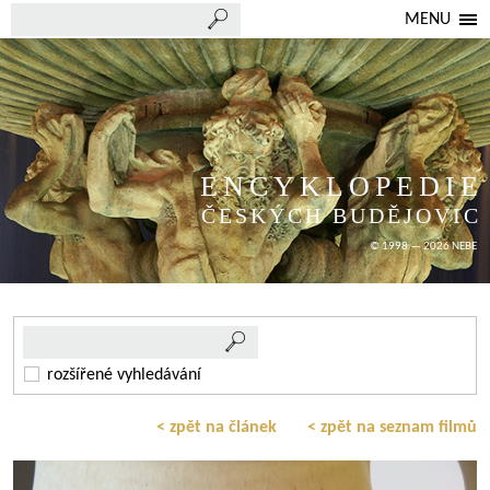
MENU
ENCYKLOPEDIE
ČESKÝCH BUDĚJOVIC
© 1998 — 2026 NEBE
rozšířené vyhledávání
< zpět na článek
< zpět na seznam filmů