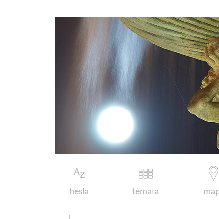
hesla
témata
map