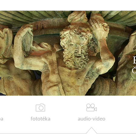
a
fototéka
audio-video