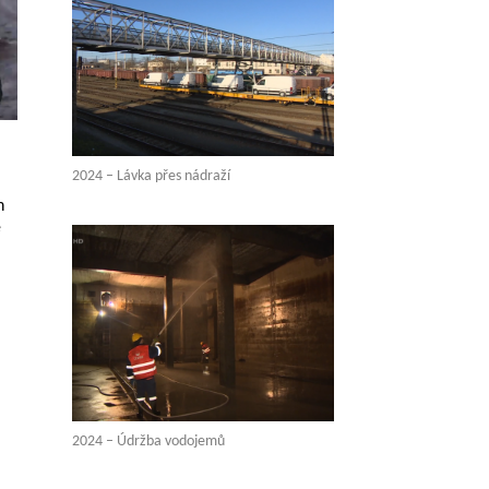
2024 – Lávka přes nádraží
h
é
2024 – Údržba vodojemů