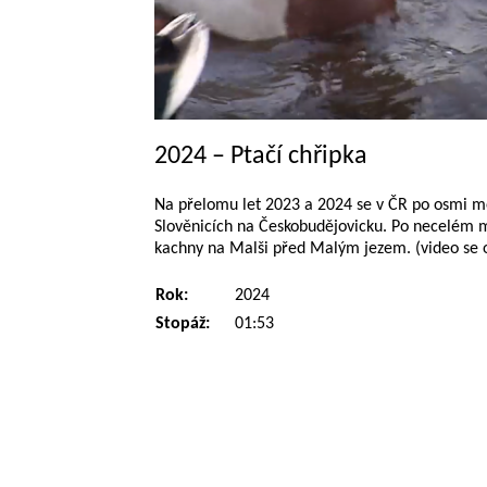
2024 – Ptačí chřipka
Na přelomu let 2023 a 2024 se v ČR po osmi mě
Slověnicích na Českobudějovicku. Po necelém měs
kachny na Malši před Malým jezem. (video se o
Rok:
2024
Stopáž:
01:53