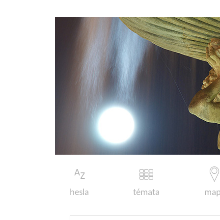
hesla
témata
map