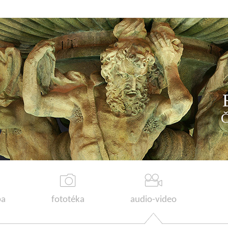
a
fototéka
audio-video