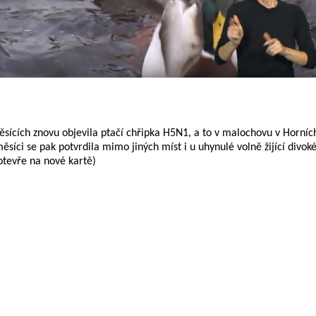
sících znovu objevila ptačí chřipka H5N1, a to v malochovu v Horníc
íci se pak potvrdila mimo jiných míst i u uhynulé volně žijící divok
tevře na nové kartě)