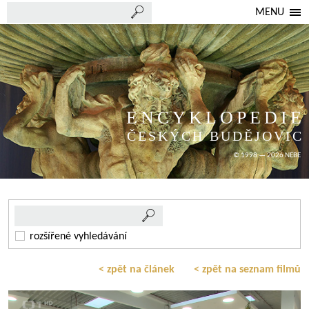
MENU
ENCYKLOPEDIE
ČESKÝCH BUDĚJOVIC
© 1998 — 2026 NEBE
rozšířené vyhledávání
< zpět na článek
< zpět na seznam filmů