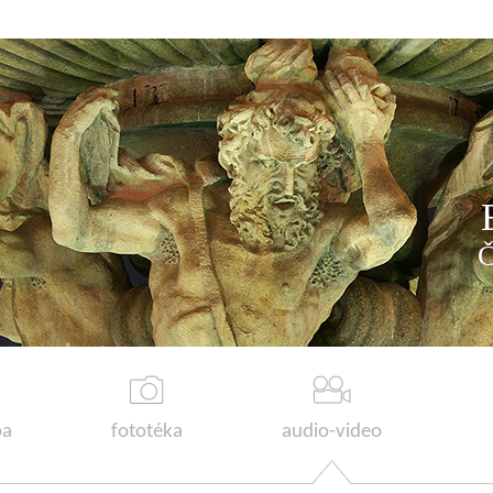
a
fototéka
audio-video