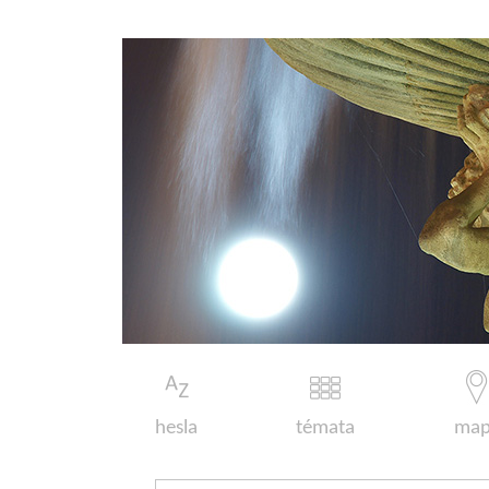
hesla
témata
map