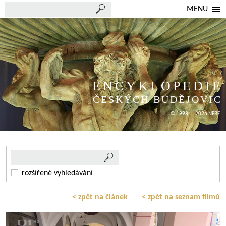
MENU
ENCYKLOPEDIE
ČESKÝCH BUDĚJOVIC
© 1998 — 2026 NEBE
rozšířené vyhledávání
< zpět na článek
< zpět na seznam filmů