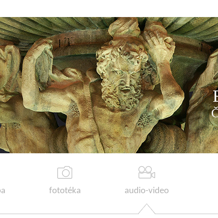
a
fototéka
audio-video