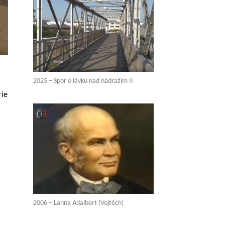
2025 – Spor o lávku nad nádražím II
rie
2006 – Lanna Adalbert (Vojtěch)