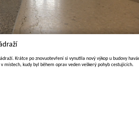
ádraží
draží. Krátce po znovuotevření si vynutila nový výkop u budovy havá
e v místech, kudy byl během oprav veden veškerý pohyb cestujících.