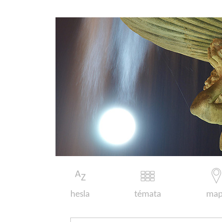
hesla
témata
map