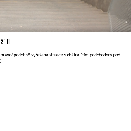
í II
 pravděpodobně vyřešena situace s chátrajícím podchodem pod
)