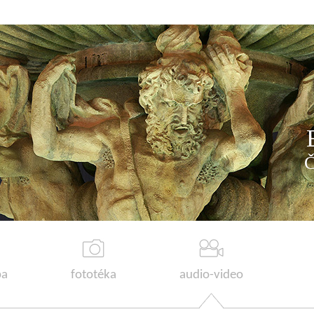
a
fototéka
audio-video