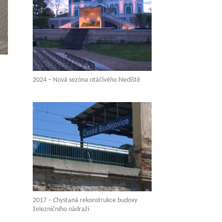
2024 – Nová sezóna otáčivého hlediště
2017 – Chystaná rekonstrukce budovy
železničního nádraží