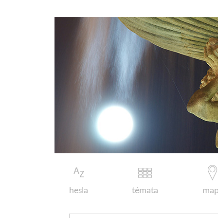
hesla
témata
map