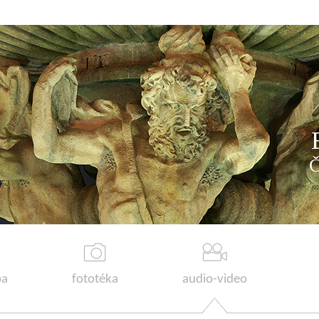
a
fototéka
audio-video