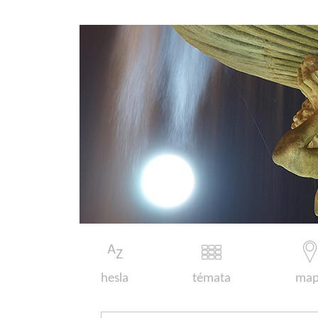
hesla
témata
map