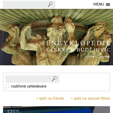
MENU
ENCYKLOPEDIE
ČESKÝCH BUDĚJOVIC
© 1998 — 2026 NEBE
rozšířené vyhledávání
< zpět na článek
< zpět na seznam filmů