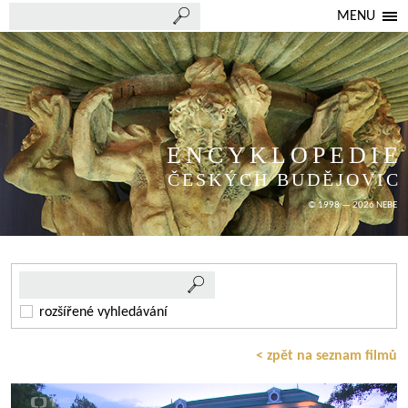
MENU
ENCYKLOPEDIE
ČESKÝCH BUDĚJOVIC
© 1998 — 2026 NEBE
rozšířené vyhledávání
< zpět na seznam filmů