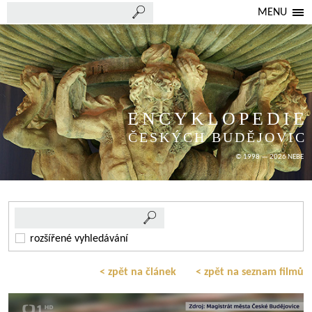
MENU
ENCYKLOPEDIE
ČESKÝCH BUDĚJOVIC
© 1998 — 2026 NEBE
rozšířené vyhledávání
< zpět na článek
< zpět na seznam filmů