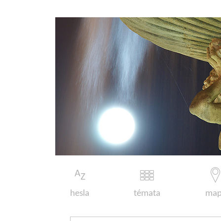
hesla
témata
map