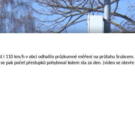
st i 110 km/h v obci odhalilo průzkumné měření na průtahu Srubcem.
se pak počet přestupků pohyboval kolem sta za den. (video se otevře