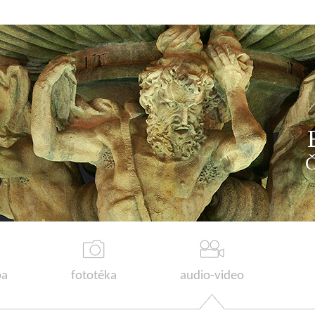
a
fototéka
audio-video