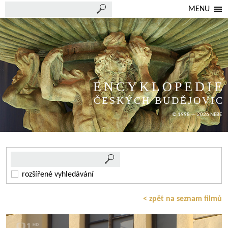
MENU
ENCYKLOPEDIE
ČESKÝCH BUDĚJOVIC
© 1998 — 2026 NEBE
rozšířené vyhledávání
< zpět na seznam filmů