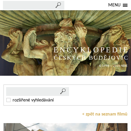
MENU
ENCYKLOPEDIE
ČESKÝCH BUDĚJOVIC
© 1998 — 2026 NEBE
rozšířené vyhledávání
< zpět na seznam filmů