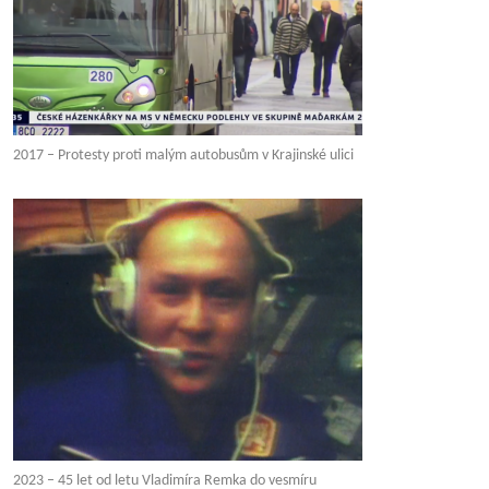
2017 – Protesty proti malým autobusům v Krajinské ulici
2023 – 45 let od letu Vladimíra Remka do vesmíru