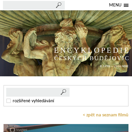
MENU
ENCYKLOPEDIE
ČESKÝCH BUDĚJOVIC
© 1998 — 2026 NEBE
rozšířené vyhledávání
< zpět na seznam filmů