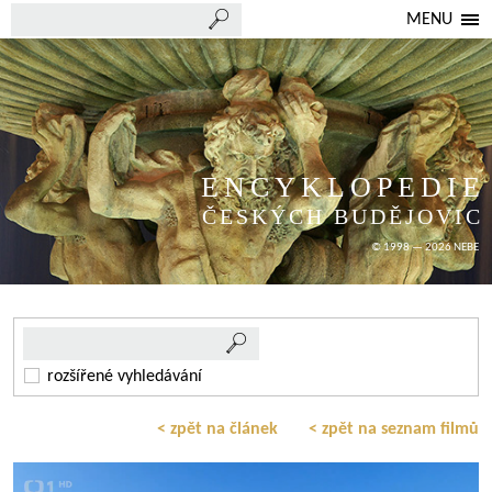
MENU
ENCYKLOPEDIE
ČESKÝCH BUDĚJOVIC
© 1998 — 2026 NEBE
rozšířené vyhledávání
< zpět na článek
< zpět na seznam filmů