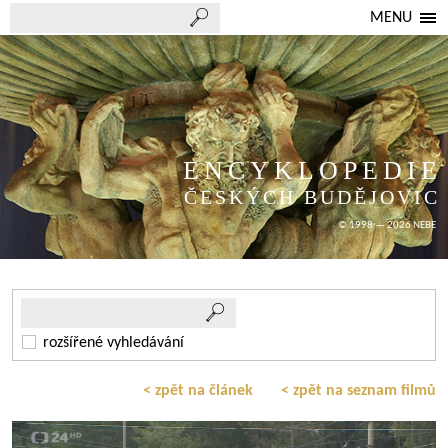
MENU
ENCYKLOPEDIE
ČESKÝCH BUDĚJOVIC
© 1998 — 2026 NEBE
rozšířené vyhledávání
< zpět na článek
< zpět na seznam filmů