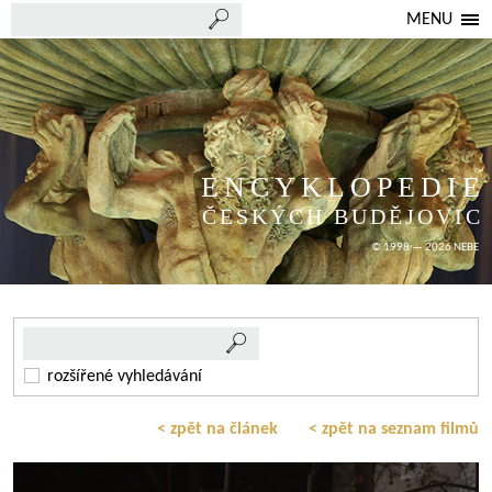
MENU
ENCYKLOPEDIE
ČESKÝCH BUDĚJOVIC
© 1998 — 2026 NEBE
rozšířené vyhledávání
< zpět na článek
< zpět na seznam filmů