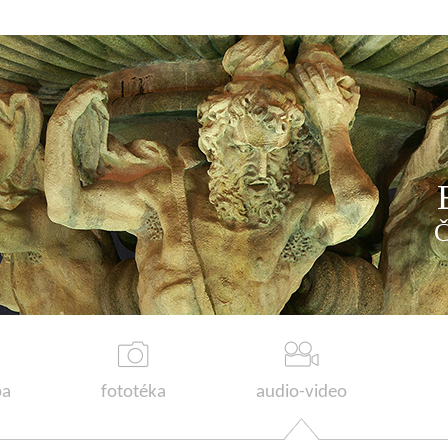
a
fototéka
audio-video