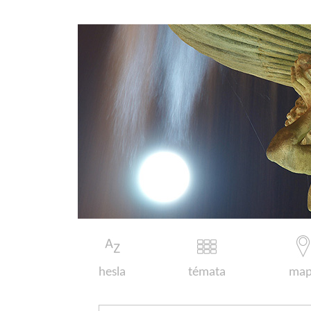
hesla
témata
map