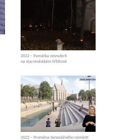
2022 – Památka zesnulých
na staroměstkém hřbitově
2022 – Proměna Senovážného náměstí