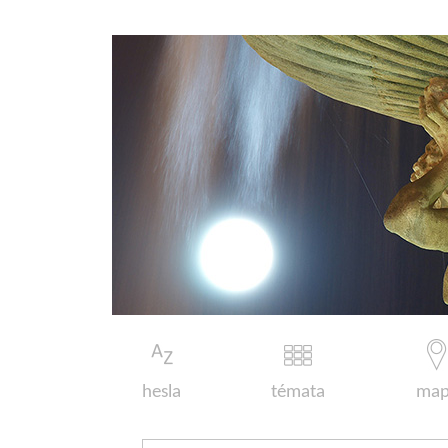
hesla
témata
map