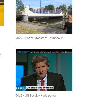
2022 – Potíže s mostem Kosmonautů
,
2012 – Jiří Boček v Hyde parku