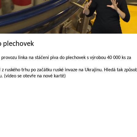
o plechovek
rovozu linka na stáčení piva do plechovek s výrobou 40 000 ks za
l z ruského trhu po začátku ruské invaze na Ukrajinu. Hledá tak způsob
u. (video se otevře na nové kartě)