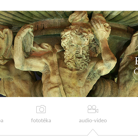
a
fototéka
audio-video