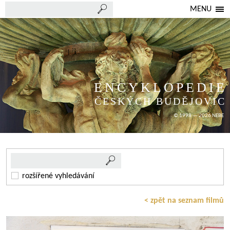
MENU
ENCYKLOPEDIE
ČESKÝCH BUDĚJOVIC
© 1998 — 2026 NEBE
rozšířené vyhledávání
< zpět na seznam filmů