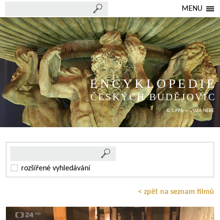
MENU
ENCYKLOPEDIE
ČESKÝCH BUDĚJOVIC
© 1998 — 2026 NEBE
rozšířené vyhledávání
< zpět na seznam filmů