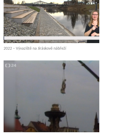
2022 – Vývaziště na Jiráskově nábřeží