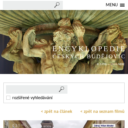
MENU
ENCYKLOPEDIE
ČESKÝCH BUDĚJOVIC
© 1998 — 2026 NEBE
rozšířené vyhledávání
< zpět na článek
< zpět na seznam filmů