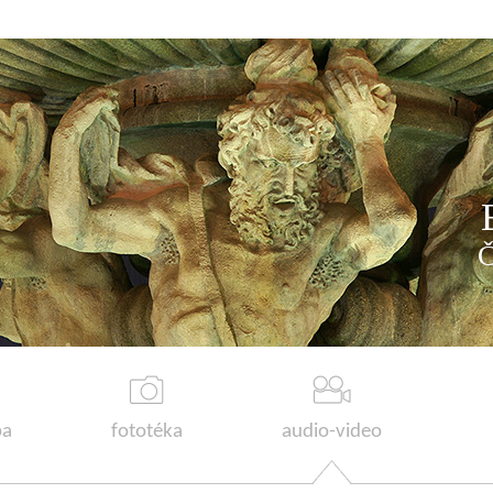
a
fototéka
audio-video