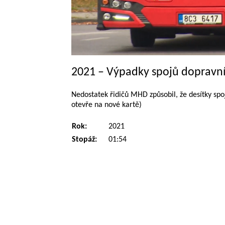
2021 – Výpadky spojů dopravn
Nedostatek řidičů MHD způsobil, že desítky spoj
otevře na nové kartě)
Rok:
2021
Stopáž:
01:54