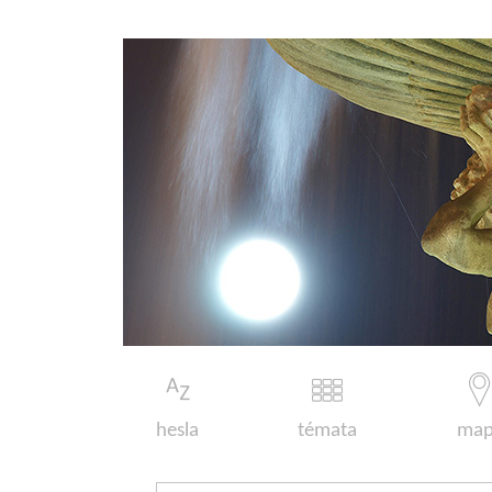
hesla
témata
map