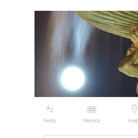
hesla
témata
map