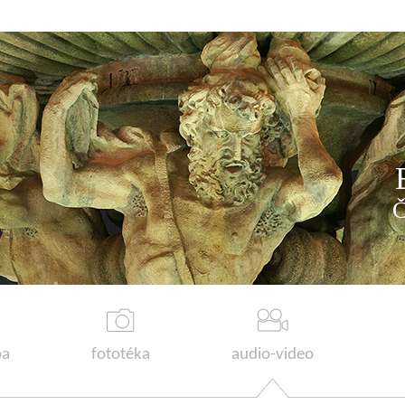
a
fototéka
audio-video