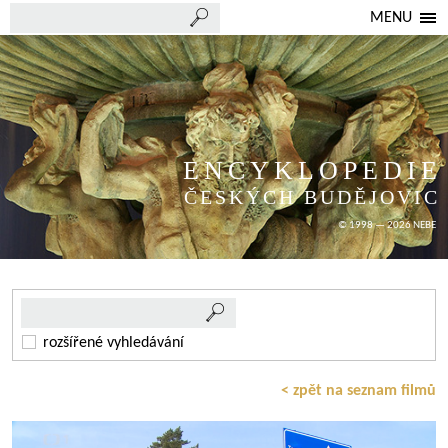
MENU
ENCYKLOPEDIE
ČESKÝCH BUDĚJOVIC
© 1998 — 2026 NEBE
rozšířené vyhledávání
< zpět na seznam filmů