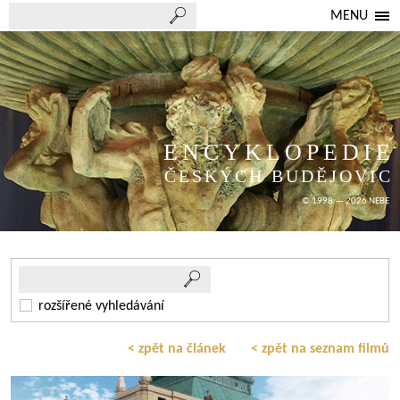
MENU
ENCYKLOPEDIE
ČESKÝCH BUDĚJOVIC
© 1998 — 2026 NEBE
rozšířené vyhledávání
< zpět na článek
< zpět na seznam filmů