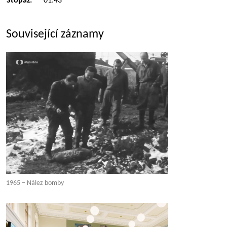
Stopáž:
01:43
Související záznamy
1965 – Nález bomby